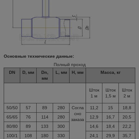
Основные технические данные:
Полный проход
DN
D, мм
Dn,
L, мм
H, мм
Масса, кг
мм
Шток
Шток
Шток
1 м
1,5 м
2 м
50/50
57
89
280
Согла
11,2
15
18,8
сно
65/65
76
114
280
12,9
16,7
20,5
заказа
80/80
89
133
300
14,6
18,4
22,2
100/1
108
180
330
24,1
29,9
35,7