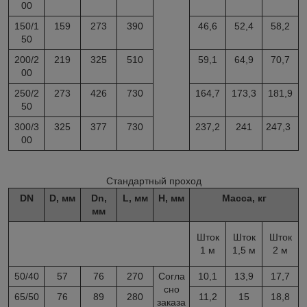
00
150/1
159
273
390
46,6
52,4
58,2
50
200/2
219
325
510
59,1
64,9
70,7
00
250/2
273
426
730
164,7
173,3
181,9
50
300/3
325
377
730
237,2
241
247,3
00
Стандартный проход
DN
D, мм
Dn,
L, мм
H, мм
Масса, кг
мм
Шток
Шток
Шток
1 м
1,5 м
2 м
50/40
57
76
270
Согла
10,1
13,9
17,7
сно
65/50
76
89
280
11,2
15
18,8
заказа