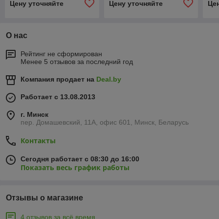
Цену уточняйте
Цену уточняйте
Це
шток L=1000 (1500, 2000)
шток L=1000 (1500, 2000)
L=1
О нас
Рейтинг не сформирован
Менее 5 отзывов за последний год
Компания продает на
Deal.by
Работает с 13.08.2013
г. Минск
пер. Домашевский, 11А, офис 601, Минск, Беларусь
Контакты
Сегодня работает с 08:30 до 16:00
Показать весь график работы
Отзывы о магазине
4 отзывов за всё время