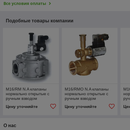
Все условия оплаты
Подобные товары компании
M16/RM N.A клапаны
M16/RMO N.A клапаны
M1
нормально открытые c
нормально открытые c
нор
ручным взводом
ручным взводом
ру
резьбовые (Ду 20)
(резьбовые)(Ду 15)
рез
Цену уточняйте
Цену уточняйте
Це
О нас