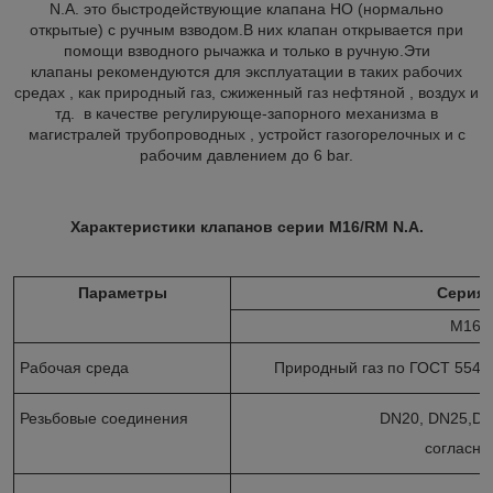
N.A. это быстродействующие клапана НО (нормально
открытые) с ручным взводом.В них клапан открывается при
помощи взводного рычажка и только в ручную.Эти
клапаны рекомендуются для эксплуатации в таких рабочих
средах , как природный газ, сжиженный газ нефтяной , воздух и
тд. в качестве регулирующе-запорного механизма в
магистралей трубопроводных , устройст газогорелочных и с
рабочим давлением до 6 bar.
Характеристики клапанов серии M16/RM N.A.
Параметры
Серия 
M16/
Рабочая среда
Природный газ по ГОСТ 5542-
Резьбовые соединения
DN20, DN25,DN
согласно