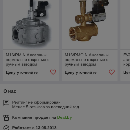
M16/RM N.A клапаны
M16/RMO N.A клапаны
EVA
нормально открытые c
нормально открытые c
авт
ручным взводом
ручным взводом
нор
резьбовые (Ду 20)
(резьбовые)(Ду 15)
20
Цену уточняйте
Цену уточняйте
Це
О нас
Рейтинг не сформирован
Менее 5 отзывов за последний год
Компания продает на
Deal.by
Работает с 13.08.2013