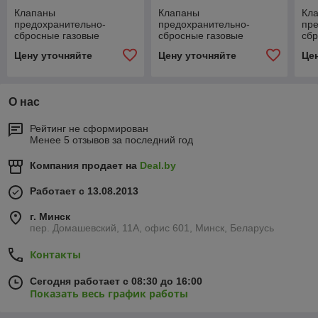
Клапаны
Клапаны
Кл
предохранительно-
предохранительно-
пр
сбросные газовые
сбросные газовые
сбр
фланцевые MVS/1,
резьбовые MVS/1,
рез
Цену уточняйте
Цену уточняйте
Це
MVSP/1 (Ду 40)
MVSP/1 (Ду 32)
MVS
О нас
Рейтинг не сформирован
Менее 5 отзывов за последний год
Компания продает на
Deal.by
Работает с 13.08.2013
г. Минск
пер. Домашевский, 11А, офис 601, Минск, Беларусь
Контакты
Сегодня работает с 08:30 до 16:00
Показать весь график работы