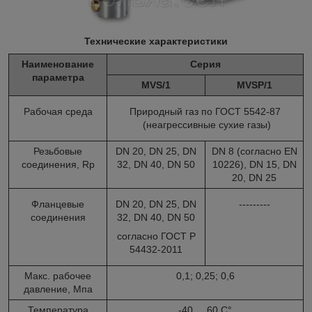
Технические характеристики
Наименование
Серия
параметра
MVS/1
MVSP/1
Рабочая среда
Природный газ по ГОСТ 5542-87
(неагрессивные сухие газы)
Резьбовые
DN 20, DN 25, DN
DN 8 (согласно EN
соединения, Rp
32, DN 40, DN 50
10226), DN 15, DN
20, DN 25
Фланцевые
DN 20, DN 25, DN
---------
соединения
32, DN 40, DN 50
согласно ГОСТ Р
54432-2011
Макс. рабочее
0,1; 0,25; 0,6
давление, Мпа
Температура
-40.....60 C°