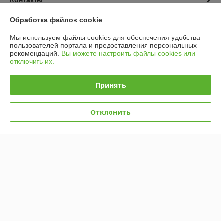
Обработка файлов cookie
Доставка и оплата
Мы используем файлы cookies для обеспечения удобства
пользователей портала и предоставления персональных
График работы
рекомендаций.
Вы можете настроить файлы cookies или
отключить их.
Полная версия сайта
Принять
Политика обработки cookies
Отклонить
Сайт создан на платформе Deal.by
Информация для покупателя
Юридическое лицо:
УП "Вольха"
220036, РБ, г. Минск, пер. Домашевский, д. 11А офис 601
Регистрационный номер ЕГР: 100020212