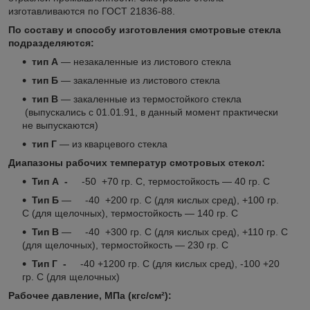
изготавливаются по ГОСТ 21836-88.
По составу и способу изготовления смотровые стекла
подразделяются:
тип А
― незакаленные из листового стекла
тип Б
― закаленные из листового стекла
тип В
― закаленные из термостойкого стекла
(выпускались с 01.01.91, в данный момент практически
не выпускаются)
тип Г
― из кварцевого стекла
Диапазоны рабочих температур смотровых стекол:
Тип А -
-50 +70 гр. С, термостойкость ― 40 гр. С
Тип Б
― -40 +200 гр. С (для кислых сред), +100 гр.
С (для щелочных), термостойкость ― 140 гр. С
Тип В
― -40 +300 гр. С (для кислых сред), +110 гр. С
(для щелочных), термостойкость ― 230 гр. С
Тип Г -
-40 +1200 гр. С (для кислых сред), -100 +20
гр. С (для щелочных)
Рабочее давление, МПа (кгс/см²):