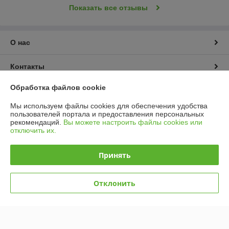
Показать все отзывы
О нас
Контакты
Обработка файлов cookie
Доставка и оплата
Мы используем файлы cookies для обеспечения удобства
пользователей портала и предоставления персональных
График работы
рекомендаций.
Вы можете настроить файлы cookies или
отключить их.
Полная версия сайта
Принять
Политика обработки cookies
Отклонить
Сайт создан на платформе Deal.by