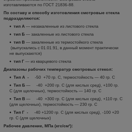
изготавливаются по ГОСТ 21836-88.
По составу и способу изготовления смотровые стекла
подразделяются:
тип А
― незакаленные из листового стекла
тип Б
― закаленные из листового стекла
тип В
― закаленные из термостойкого стекла
(выпускались с 01.01.91, в данный момент практически
не выпускаются)
тип Г
― из кварцевого стекла
Диапазоны рабочих температур смотровых стекол:
Тип А -
-50 +70 гр. С, термостойкость ― 40 гр. С
Тип Б
― -40 +200 гр. С (для кислых сред), +100 гр.
С (для щелочных), термостойкость ― 140 гр. С
Тип В
― -40 +300 гр. С (для кислых сред), +110 гр. С
(для щелочных), термостойкость ― 230 гр. С
Тип Г -
-40 +1200 гр. С (для кислых сред), -100 +20
гр. С (для щелочных)
Рабочее давление, МПа (кгс/см²):