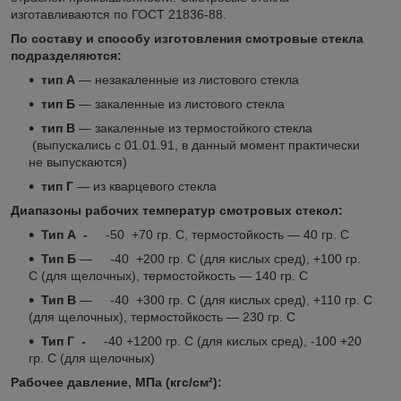
изготавливаются по ГОСТ 21836-88.
По составу и способу изготовления смотровые стекла
подразделяются:
тип А
― незакаленные из листового стекла
тип Б
― закаленные из листового стекла
тип В
― закаленные из термостойкого стекла
(выпускались с 01.01.91, в данный момент практически
не выпускаются)
тип Г
― из кварцевого стекла
Диапазоны рабочих температур смотровых стекол:
Тип А -
-50 +70 гр. С, термостойкость ― 40 гр. С
Тип Б
― -40 +200 гр. С (для кислых сред), +100 гр.
С (для щелочных), термостойкость ― 140 гр. С
Тип В
― -40 +300 гр. С (для кислых сред), +110 гр. С
(для щелочных), термостойкость ― 230 гр. С
Тип Г -
-40 +1200 гр. С (для кислых сред), -100 +20
гр. С (для щелочных)
Рабочее давление, МПа (кгс/см²):