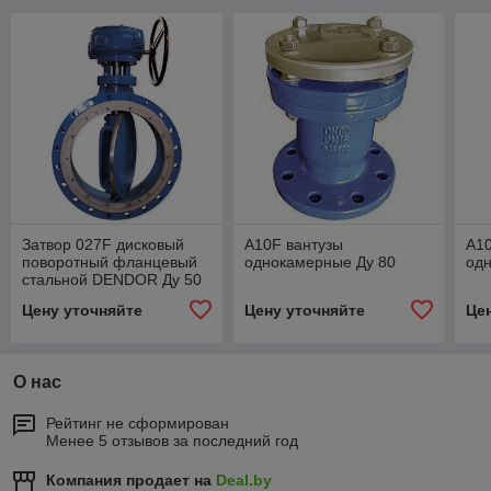
Затвор 027F дисковый
A10F вантузы
A10
поворотный фланцевый
однокамерные Ду 80
од
стальной DENDOR Ду 50
- Ду 1200
Цену уточняйте
Цену уточняйте
Це
О нас
Рейтинг не сформирован
Менее 5 отзывов за последний год
Компания продает на
Deal.by