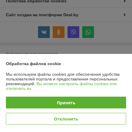
Политика обработки cookies
Сайт создан на платформе Deal.by
Информация для покупателя
Обработка файлов cookie
Юридическое лицо:
УП "Вольха"
220036, РБ, г. Минск, пер. Домашевский, д. 11А офис 601
Мы используем файлы cookies для обеспечения удобства
Регистрационный номер ЕГР: 100020212
пользователей портала и предоставления персональных
рекомендаций.
Вы можете настроить файлы cookies или
УНП: 100020212
отключить их.
Регистрационный орган: Минский городской исполнительный комитет
Принять
Дата регистрации компании: 25.04.2000
Ссылка на свидетельство/лицензию
Отклонить
Ссылка на свидетельство/лицензию