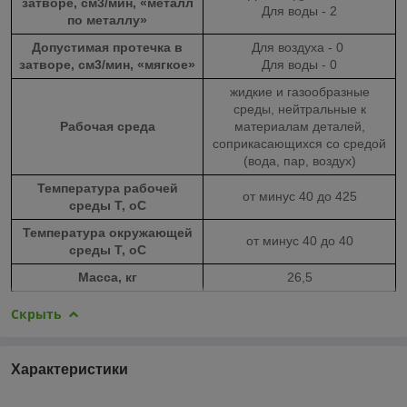
затворе, см
3
/мин, «металл
Для воды - 2
по металлу»
Допустимая протечка в
Для воздуха - 0
затворе, см
3
/мин, «мягкое»
Для воды - 0
жидкие и газообразные
среды, нейтральные к
Рабочая среда
материалам деталей,
соприкасающихся со средой
(вода, пар, воздух)
Температура рабочей
от минус 40 до 425
среды Т,
o
С
Температура окружающей
от минус 40 до 40
среды Т,
o
С
Масса, кг
26,5
Скрыть
Характеристики