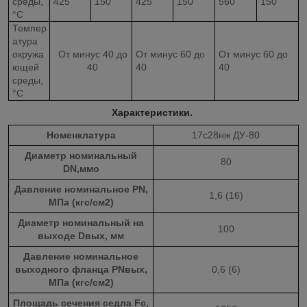
среды,
425
150
425
150
560
150
°С
Темпер
атура
окружа
От минус 40 до
От минус 60 до
От минус 60 до
ющей
40
40
40
среды,
°С
Характеристики.
Номенклатура
17с28нж ДУ-80
Диаметр номинальный
80
DN,мм
о
Давление номинальное PN,
1,6 (16)
МПа (кгс/см
2
)
Диаметр номинальный на
100
выходе Dвых, мм
Давление номинальное
выходного фланца PNвых,
0,6 (6)
МПа (кгс/см2)
Площадь сечения седла Fc,