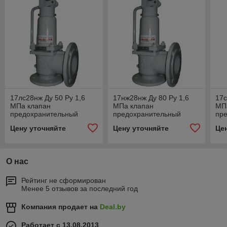
17лс28нж Ду 50 Ру 1,6
17нж28нж Ду 80 Ру 1,6
17с
МПа клапан
МПа клапан
МП
предохранительный
предохранительный
пр
полноподъемный
полноподъемный
пр
Цену уточняйте
Цену уточняйте
Це
пружинный фланцевый
пружинный фланцевый
по
фл
О нас
Рейтинг не сформирован
Менее 5 отзывов за последний год
Компания продает на
Deal.by
Работает с 13.08.2013