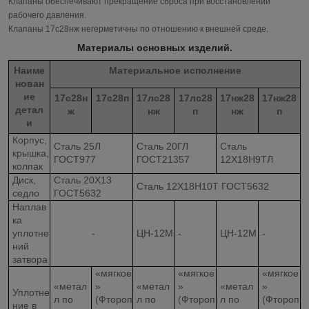
Клапаны обеспечивают прекращение сброса при восстановлении
рабочего давления.
Клапаны 17с28нж негерметичны по отношению к внешней среде.
Материалы основных изделий.
Наиме
Материальное исполнение
нован
ие
17с28н
17с28п
17лс28
17лс28
17нж28
17нж28
детал
ж
нж
п
нж
п
и
Корпус,
Сталь 25Л
Сталь 20ГЛ
Сталь
крышка,
ГОСТ977
ГОСТ21357
12Х18Н9ТЛ
колпак
Диск,
Сталь 20Х13
Сталь 12Х18Н10Т ГОСТ5632
седло
ГОСТ5632
Наплав
ка
уплотне
-
ЦН-12М
-
ЦН-12М
-
ний
затвора
«мягкое
«мягкое
«мягкое
«метал
»
«метал
»
«метал
»
Уплотне
л по
(Фтороп
л по
(Фтороп
л по
(Фтороп
ние в