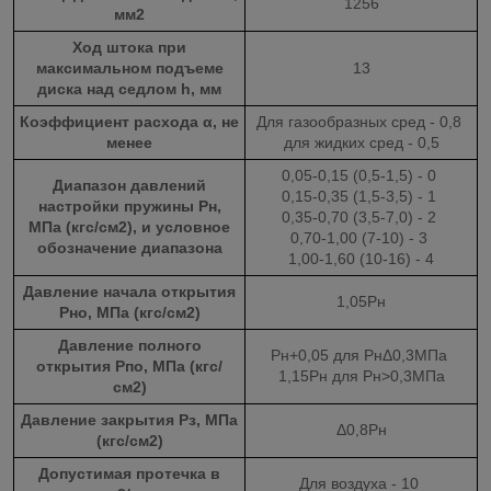
1256
мм2
Ход штока при
максимальном подъеме
13
диска над седлом h, мм
Коэффициент расхода α, не
Для газообразных сред - 0,8
менее
для жидких сред - 0,5
0,05-0,15 (0,5-1,5) - 0
Диапазон давлений
0,15-0,35 (1,5-3,5) - 1
настройки пружины Рн,
0,35-0,70 (3,5-7,0) - 2
МПа (кгс/см2), и условное
0,70-1,00 (7-10) - 3
обозначение диапазона
1,00-1,60 (10-16) - 4
Давление начала открытия
1,05Рн
Рно, МПа (кгс/см
2
)
Давление полного
Рн+0,05 для РнΔ0,3МПа
открытия Рпо, МПа (кгс/
1,15Рн для Рн>0,3МПа
см
2
)
Давление закрытия Рз, МПа
Δ0,8Рн
(кгс/см
2
)
Допустимая протечка в
Для воздуха - 10