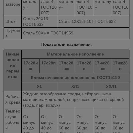
металл
ласт-4
металл
ласт-4
металлу
ласт-4
затворе
у»
ГОСТ10
у»
ГОСТ10
»
ГОСТ10
007)
007)
007)
Сталь 20Х13
Шток
Сталь 12Х18Н10Т ГОСТ5632
ГОСТ5632
Пружин
Сталь 50ХФА ГОСТ14959
а
Показатели назначения.
Наиме
Материальное исполнение
нован
17с28н
17с28п
17лс28
17лс28
17нж28
17нж28
ие
ж
нж
п
нж
п
парам
етра
Климатическое исполнение по ГОСТ15150
У1
ХЛ1
УХЛ1
Жидкие газообразные среды, нейтральные к
Рабоча
материалам деталей, соприкосающихся со средой
я среда
(вода, пар, воздух)
Темпер
атура
От
От
От
От
От
От
рабоче
минус
минус
минус
минус
минус
минус
й
40 до
40 до
60 до
60 до
60 до
60 до