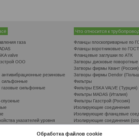
всё
Что относится к трубопрово
авления газа
Фланцы плоскоприварные по Г
MADAS
Фланцы воротниковые по ГОСТ
KA valve
Фланцевые заглушки по АТК
азстрой ООО
Затворы дисковые поворотные
ы
Затворы фирмы Квант (Россия)
 антивибрационные резиновые
Затворы фирмы Dendor (Польш
ы сильфонные
Фильтры
 газовые сильфонные
Фильтры ESKA VALVE (Турция)
Фильтры MADAS (Италия)
-спускные
Фильтры Газстрой (Россия)
вые
Изолирующие соединения
ые
Изолирующие фланцевые сое
ройства указателей уровня
Изолирующие соединения (сго
овня
Изолирующие соединения (под
Трубки кварцевые
Обработка файлов cookie