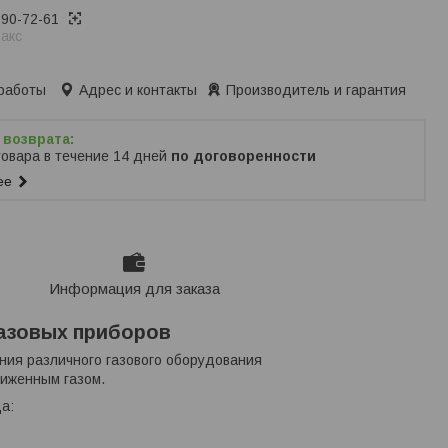
390-72-61
акс
ько по телефону
работы
Адрес и контакты
Производитель и гарантия
товара в течение 14 дней
по договоренности
ее
Информация для заказа
газовых приборов
ния различного газового оборудования
жиженным газом.
а: