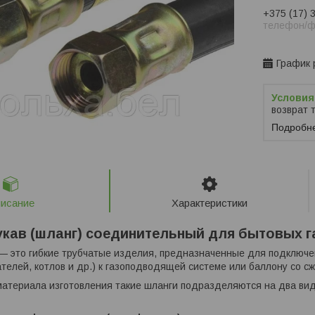
+375 (17) 
телефон/ф
Заказ тол
График 
возврат 
Подробн
исание
Характеристики
укав (шланг) соединительный для бытовых 
— это гибкие трубчатые изделия, предназначенные для подключе
ателей, котлов и др.) к газоподводящей системе или баллону со с
материала изготовления такие шланги подразделяются на два вид