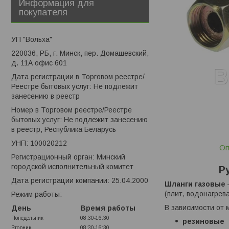
Информация для
покупателя
УП "Вольха"
220036, РБ, г. Минск, пер. Домашевский,
д. 11А офис 601
Дата регистрации в Торговом реестре/
Реестре бытовых услуг: Не подлежит
занесению в реестр
Номер в Торговом реестре/Реестре
бытовых услуг: Не подлежит занесению
в реестр, Республика Беларусь
УНП: 100020212
Оп
Регистрационный орган: Минский
городской исполнительный комитет
Р
Дата регистрации компании: 25.04.2000
Шланги газовые
(плит, водонагрев
Режим работы:
В зависимости от 
День
Время работы
Понедельник
08:30-16:30
резиновые
Вторник
08:30-16:30