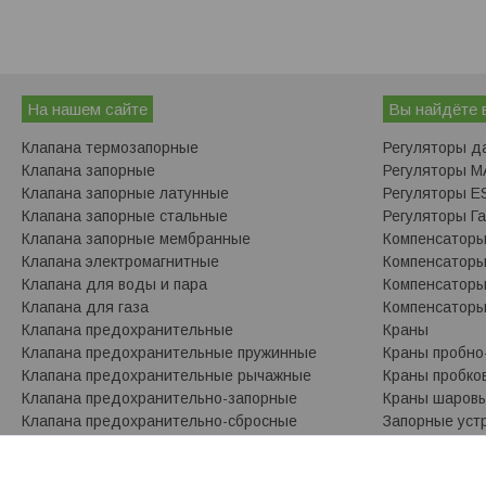
На нашем сайте
Вы найдёте 
Клапана термозапорные
Регуляторы д
Клапана запорные
Регуляторы 
Клапана запорные латунные
Регуляторы ES
Клапана запорные стальные
Регуляторы Г
Клапана запорные мембранные
Компенсатор
Клапана электромагнитные
Компенсаторы
Клапана для воды и пара
Компенсатор
Клапана для газа
Компенсаторы
Клапана предохранительные
Краны
Клапана предохранительные пружинные
Краны пробно
Клапана предохранительные рычажные
Краны пробко
Клапана предохранительно-запорные
Краны шаров
Клапана предохранительно-сбросные
Запорные уст
Сигнализаторы загазованности
Указатели ур
Сигнализаторы загазованности ESKA VALVE
Фланцы