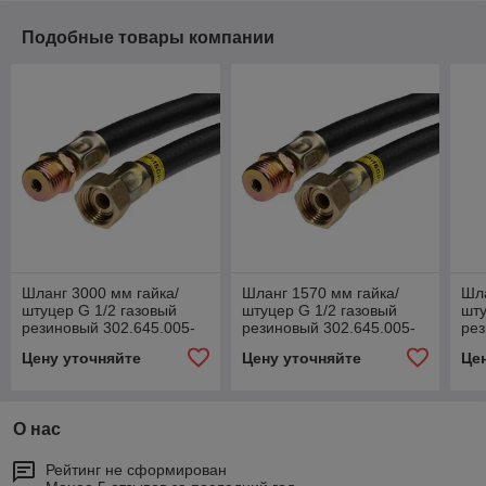
Подобные товары компании
Шланг 3000 мм гайка/
Шланг 1570 мм гайка/
Шла
штуцер G 1/2 газовый
штуцер G 1/2 газовый
шту
резиновый 302.645.005-
резиновый 302.645.005-
рез
28
05
11
Цену уточняйте
Цену уточняйте
Це
О нас
Рейтинг не сформирован