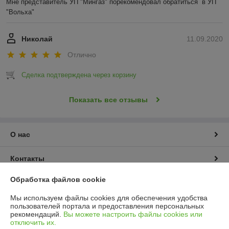
Мне представитель УП "Мингаз" порекомендовал обратиться  в УП 
"Вольха"
Николай
11.09.2020
Отлично
Сделка подтверждена через корзину
Показать все отзывы
О нас
Контакты
Обработка файлов cookie
Доставка и оплата
Мы используем файлы cookies для обеспечения удобства
пользователей портала и предоставления персональных
График работы
рекомендаций.
Вы можете настроить файлы cookies или
отключить их.