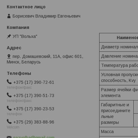
Борисевич Владимир Евгеньевич
УП "Вольха"
Наимено
Диаметр номинал
Давление номина
пер. Домашевский, 11А, офис 601,
Минск, Беларусь
Температура рабо
Условная пропуск
способность, Kvy
+375 (17) 390-72-61
телефон/факс
Размер ячейки ф
+375 (17) 390-51-73
элемента
телефон/факс
Габаритные и
+375 (17) 390-23-53
присоедините
телефон
льные
+375 (29) 383-88-96
размеры
Velcom
Масса
gazvolha@gmail.com