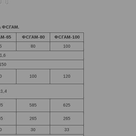
а ФСГАМ.
М-65
ФСГАМ-80
ФСГАМ-100
5
80
100
1,6
150
0
100
120
х1,4
85
585
625
65
265
265
0
30
33