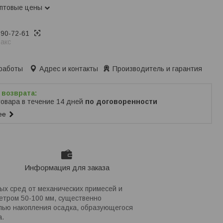
оптовые цены
390-72-61
акс
ько по телефону
работы
Адрес и контакты
Производитель и гарантия
товара в течение 14 дней
по договоренности
ее
Информация для заказа
ых сред от механических примесей и
етром 50-100 мм, существенно
лью накопления осадка, образующегося
а.