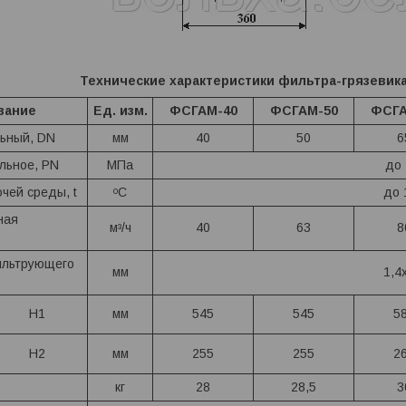
Технические характеристики фильтра-грязевик
вание
Ед. изм.
ФСГАМ-40
ФСГАМ-50
ФСГА
ьный, DN
мм
40
50
6
льное, PN
МПа
до 
чей среды, t
ᵒС
до 
ная
мᶟ/ч
40
63
8
ильтрующего
мм
1,4
Н1
мм
545
545
5
Н2
мм
255
255
2
кг
28
28,5
3