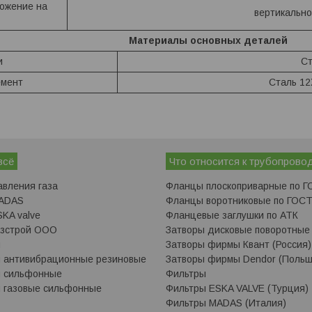
ложение на
вертикально
Материалы основных деталей
и
Ст
емент
Сталь 1
всё
Что относится к трубопрово
авления газа
Фланцы плоскоприварные по Г
MADAS
Фланцы воротниковые по ГОСТ
KA valve
Фланцевые заглушки по АТК
азстрой ООО
Затворы дисковые поворотные
ы
Затворы фирмы Квант (Россия)
 антивибрационные резиновые
Затворы фирмы Dendor (Польш
ы сильфонные
Фильтры
 газовые сильфонные
Фильтры ESKA VALVE (Турция)
Фильтры MADAS (Италия)