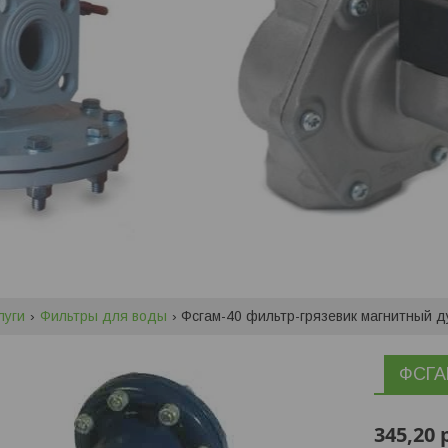
луги
Фильтры для воды
Фсгам-40 фильтр-грязевик магнитный д
ФСГАМ
345,20