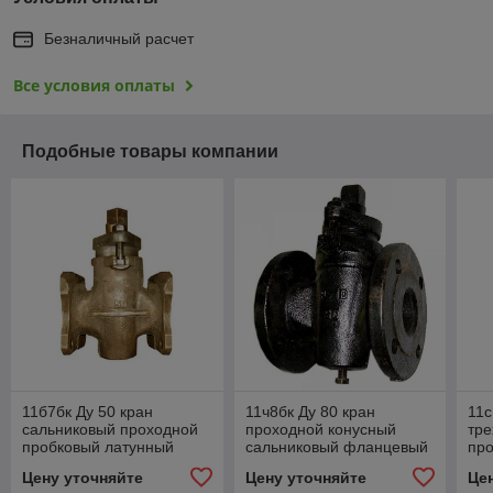
Безналичный расчет
Все условия оплаты
Подобные товары компании
11б7бк Ду 50 кран
11ч8бк Ду 80 кран
11с
сальниковый проходной
проходной конусный
тре
пробковый латунный
сальниковый фланцевый
пр
фланцевый
пробковый
фл
Цену уточняйте
Цену уточняйте
Це
об