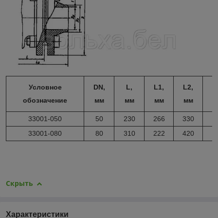
Условное
DN,
L,
L1,
L2,
l
обозначение
мм
мм
мм
мм
м
33001-050
50
230
266
330
2
33001-080
80
310
222
420
4
Скрыть
Характеристики