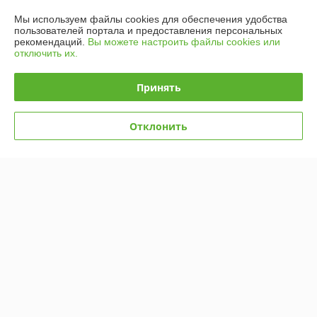
Мы используем файлы cookies для обеспечения удобства
пользователей портала и предоставления персональных
График работы
рекомендаций.
Вы можете настроить файлы cookies или
отключить их.
Полная версия сайта
Принять
Политика обработки cookies
Отклонить
Сайт создан на платформе Deal.by
Информация для покупателя
Юридическое лицо:
УП "Вольха"
220036, РБ, г. Минск, пер. Домашевский, д. 11А офис 601
Регистрационный номер ЕГР: 100020212
УНП: 100020212