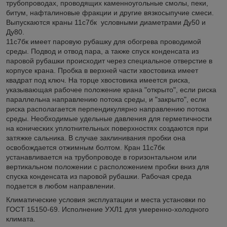
трубопроводах, проводящих каменноугольные смолы, пеки,
битум, нафталиновые фракции и другие вязкосыпучие смеси.
Выпускаются краны 11с7бк условными диаметрами Ду50 и
Ду80.
11с7бк имеет паровую рубашку для обогрева проводимой
среды. Подвод и отвод пара, а также спуск конденсата из
паровой рубашки происходит через специальное отверстие в
корпусе крана. Пробка в верхней части хвостовика имеет
квадрат под ключ. На торце хвостовика имеется риска,
указывающая рабочее положение крана "открыто", если риска
параллельна направлению потока среды, и "закрыто", если
риска располагается перпендикулярно направлению потока
среды. Необходимые удельные давления для герметичности
на конических уплотнительных поверхностях создаются при
затяжке сальника. В случае заклинивания пробки она
освобождается отжимным болтом. Кран 11с7бк
устанавливается на трубопроводе в горизонтальном или
вертикальном положении с расположением пробки вниз для
спуска конденсата из паровой рубашки. Рабочая среда
подается в любом направлении.
Климатические условия эксплуатации и места установки по
ГОСТ 15150-69. Исполнение УХЛ1 для умеренно-холодного
климата.