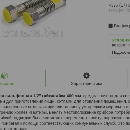
+375 (17) 
телефон/ф
Заказ тол
График 
возврат 
Подробн
исание
Характеристики
а сильфонная 1/2" гайка/гайка 400 мм
предназначена для сое
ми для приготовления пищи, котлами для отопления помещения, 
ые сильфонные подводки пришли на смену устаревшим морально ст
трению хозяев квартиры, менять местоположение прибора-потреб
ибкой подводки Вы легко можете перемещать плиту, варочную пане
 прибегая к помощи соответствующих коммунальных служб. Это по
, но и деньги.