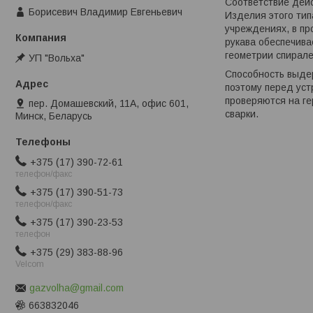
Соответствие дей
Борисевич Владимир Евгеньевич
Изделия этого тип
учреждениях, в пр
рукава обеспечива
геометрии спирале
УП "Вольха"
Способность выдер
поэтому перед уст
проверяются на ге
пер. Домашевский, 11А, офис 601,
сварки.
Минск, Беларусь
+375 (17) 390-72-61
телефон/факс
+375 (17) 390-51-73
телефон/факс
+375 (17) 390-23-53
телефон
+375 (29) 383-88-96
Velcom
gazvolha@gmail.com
663832046