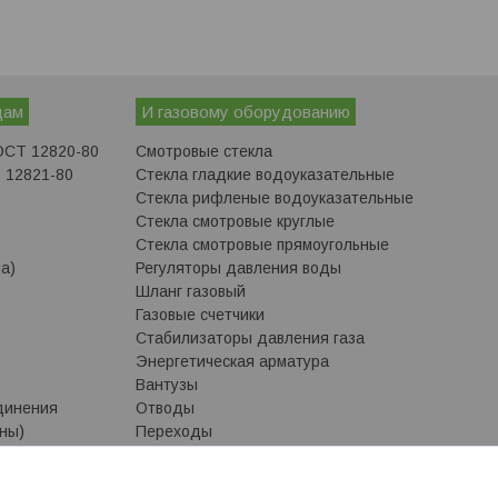
дам
И газовому оборудованию
ОСТ 12820-80
Смотровые стекла
 12821-80
Стекла гладкие водоуказательные
Стекла рифленые водоуказательные
Стекла смотровые круглые
Стекла смотровые прямоугольные
а)
Регуляторы давления воды
Шланг газовый
Газовые счетчики
Стабилизаторы давления газа
Энергетическая арматура
Вантузы
динения
Отводы
ны)
Переходы
 приварку)
Переходы исполнение 1 ГОСТ 17378-2001
Переходы исполнение 2 ГОСТ 17378-2001