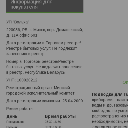
Информация для
покупателя
УП "Вольха"
220036, РБ, г. Минск, пер. Домашевский,
д. 11А офис 601
Дата регистрации в Торговом реестре/
Реестре бытовых услуг: Не подлежит
занесению в реестр
Номер в Торговом реестре/Реестре
бытовых услуг: Не подлежит занесению
в реестр, Республика Беларусь
УНП: 100020212
Оп
Регистрационный орган: Минский
городской исполнительный комитет
Подводка для газ
приборами – плита
Дата регистрации компании: 25.04.2000
воды и др. Газов
Режим работы:
свободно, по усмо
распространению г
День
Время работы
необходимости, не
Понедельник
08:30-16:30
драгоценное время
Вторник
08:30-16:30