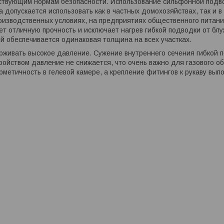
ствующим нормам безопасности. Использование сильфонной подвод
а допускается использовать как в частных домохозяйствах, так и 
оизводственных условиях, на предприятиях общественного питани
ет отличную прочность и исключает нагрев гибкой подводки от б
й обеспечивается одинаковая толщина на всех участках.
живать высокое давление. Сужение внутреннего сечения гибкой п
ройством давление не снижается, что очень важно для газового о
рметичность в гелевой камере, а крепление фитингов к рукаву вы