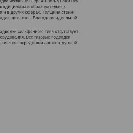
ки исключает вероятность утечки газа.
в медицинских и образовательных
я и в других сферах. Толщина стенки
луждающих токов. Благодаря идеальной
одводки сильфонного типа отсутствует,
борудования. Все газовые подводки
полняется посредством аргонно-дуговой