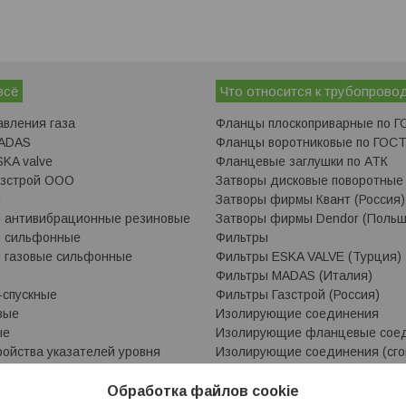
всё
Что относится к трубопрово
авления газа
Фланцы плоскоприварные по Г
MADAS
Фланцы воротниковые по ГОСТ
KA valve
Фланцевые заглушки по АТК
азстрой ООО
Затворы дисковые поворотные
ы
Затворы фирмы Квант (Россия)
 антивибрационные резиновые
Затворы фирмы Dendor (Польш
ы сильфонные
Фильтры
 газовые сильфонные
Фильтры ESKA VALVE (Турция)
Фильтры MADAS (Италия)
-спускные
Фильтры Газстрой (Россия)
вые
Изолирующие соединения
ые
Изолирующие фланцевые сое
ройства указателей уровня
Изолирующие соединения (сго
овня
Изолирующие соединения (под
Трубки кварцевые
Обработка файлов cookie