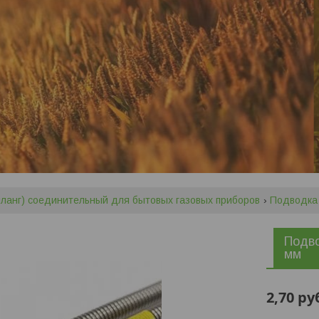
шланг) соединительный для бытовых газовых приборов
Подводка
Подво
мм
2,70
ру