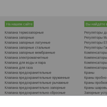
На нашем сайте
Вы найдёте 
Клапана термозапорные
Регуляторы д
Клапана запорные
Регуляторы 
Клапана запорные латунные
Регуляторы ES
Клапана запорные стальные
Регуляторы Г
Клапана запорные мембранные
Компенсатор
Клапана электромагнитные
Компенсаторы
Клапана для воды и пара
Компенсатор
Клапана для газа
Компенсаторы
Клапана предохранительные
Краны
Клапана предохранительные пружинные
Краны пробно
Клапана предохранительные рычажные
Краны пробко
Клапана предохранительно-запорные
Краны шаров
Клапана предохранительно-сбросные
Запорные уст
Сигнализаторы загазованности
Указатели ур
Сигнализаторы загазованности ESKA VALVE
Фланцы