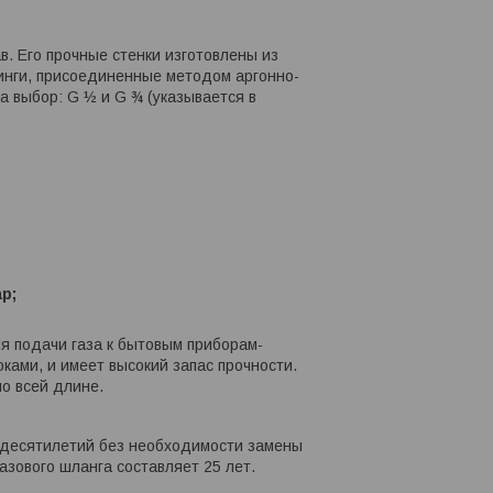
. Его прочные стенки изготовлены из
инги, присоединенные методом аргонно-
а выбор: G ½ и G ¾ (указывается в
р;
я подачи газа к бытовым приборам-
ами, и имеет высокий запас прочности.
о всей длине.
 десятилетий без необходимости замены
азового шланга составляет 25 лет.