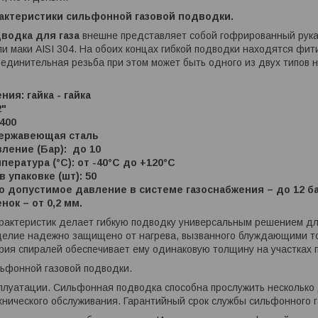
актеристики сильфонной газовой подводки.
водка для газа
внешне представляет собой гофрированный рукав
 маки AISI 304. На обоих концах гибкой подводки находятся фит
оединительная резьба при этом может быть одного из двух типов н
ния: гайка - гайка
2"
 400
нержавеющая сталь
ление (Бар): до 10
пература (°С): от -40°C до +120°C
 упаковке (шт): 50
 допустимое давление в системе газоснабжения – до 12 ба
нок – от 0,2 мм.
рактеристик делает гибкую подводку универсальным решением дл
елие надежно защищено от нагрева, вызванного блуждающими ток
ия спиралей обеспечивает ему одинаковую толщину на участках п
ьфонной газовой подводки.
сплуатации. Сильфонная подводка способна прослужить несколько
хнического обслуживания. Гарантийный срок службы сильфонного г