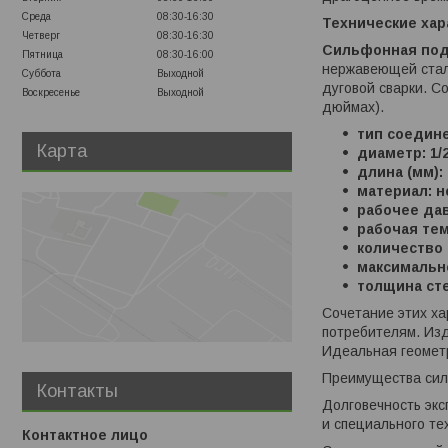
Среда
08:30-16:30
Технические хар
Четверг
08:30-16:30
Сильфонная под
Пятница
08:30-16:00
нержавеющей стали
Суббота
Выходной
дуговой сварки. С
Воскресенье
Выходной
дюймах).
тип соедине
Карта
диаметр: 1/
длина (мм):
материал: 
рабочее дав
рабочая тем
количество в
максимально
толщина сте
Сочетание этих ха
потребителям. Изд
Идеальная геометр
Преимущества сил
Контакты
Долговечность эк
и специального те