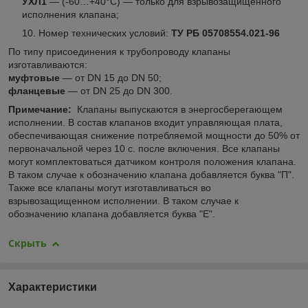
УХЛ1
— (-60…+40°С) — только для взрывозащищенного
исполнения клапана;
Номер технических условий:
ТУ
РБ 05708554.021-96
По типу присоединения к трубопроводу клапаны
изготавливаются:
муфтовые
— от DN 15 до DN 50;
фланцевые
— от DN 25 до DN 300.
Примечание:
Клапаны выпускаются в энергосберегающем
исполнении. В состав клапанов входит управляющая плата,
обеспечивающая снижение потребляемой мощности до 50% от
первоначальной через 10 с. после включения. Все клапаны
могут комплектоваться датчиком контроля положения клапана.
В таком случае к обозначению клапана добавляется буква "П".
Также все клапаны могут изготавливаться во
взрывозащищенном исполнении. В таком случае к
обозначению клапана добавляется буква "Е".
Скрыть
Характеристики