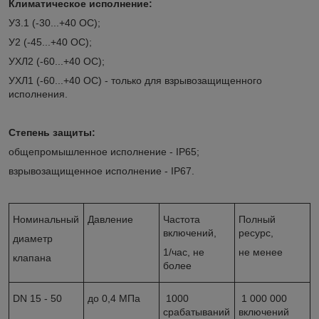
Климатическое исполнение:
У3.1 (-30...+40
О
С);
У2 (-45...+40
О
С);
УХЛ2 (-60...+40
О
С);
УХЛ1 (-60...+40
О
С) - только для взрывозащищенного
исполнения.
Степень защиты:
общепромышленное исполнение - IP65;
взрывозащищенное исполнение - IP67.
Номинальный
Давление
Частота
Полный
включений,
ресурс,
диаметр
1/час, не
не менее
клапана
более
DN 15 - 50
до 0,4 МПа
1000
1 000 000
срабатываний
включений