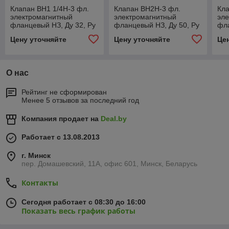
Клапан ВН1 1/4Н-3 фл.
Клапан ВН2Н-3 фл.
Кла
электромагнитный
электромагнитный
эл
фланцевый НЗ, Ду 32, Ру
фланцевый НЗ, Ду 50, Ру
фла
3
3
4
Цену уточняйте
Цену уточняйте
Це
О нас
Рейтинг не сформирован
Менее 5 отзывов за последний год
Компания продает на
Deal.by
Работает с 13.08.2013
г. Минск
пер. Домашевский, 11А, офис 601, Минск, Беларусь
Контакты
Сегодня работает с 08:30 до 16:00
Показать весь график работы