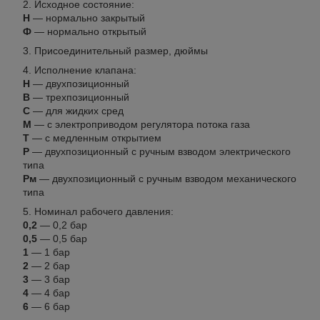
Исходное состояние:
Н
— нормально закрытый
Ф
— нормально открытый
Присоединительный размер, дюймы
Исполнение клапана:
Н
— двухпозиционный
В
— трехпозиционный
С
— для жидких сред
М
— с электроприводом регулятора потока газа
Т
— с медленным открытием
Р
— двухпозиционный с ручным взводом электрического
типа
Рм
— двухпозиционный с ручным взводом механического
типа
Номинал рабочего давления:
0,2
— 0,2 бар
0,5
— 0,5 бар
1
— 1 бар
2
— 2 бар
3
— 3 бар
4
— 4 бар
6
— 6 бар