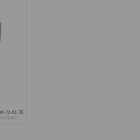
90-72-61
он/факс