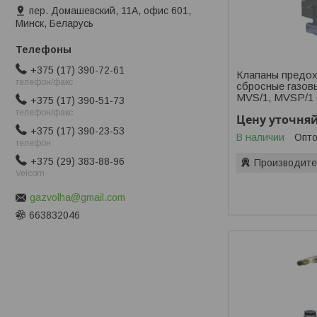
пер. Домашевский, 11А, офис 601,
Минск, Беларусь
+375 (17) 390-72-61
Клапаны предох
телефон/факс
сбросные газов
MVS/1, MVSP/1 
+375 (17) 390-51-73
телефон/факс
Цену уточня
+375 (17) 390-23-53
В наличии
Опто
телефон
+375 (29) 383-88-96
Производите
Velcom
gazvolha@gmail.com
663832046