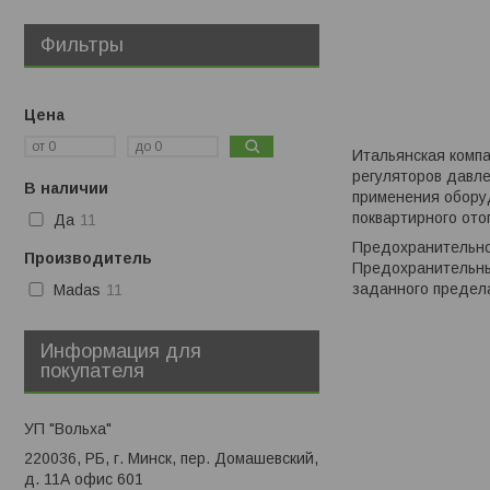
Фильтры
Цена
Итальянская компа
регуляторов давле
В наличии
применения обору
поквартирного ото
Да
11
Предохранительно
Производитель
Предохранительный
заданного предел
Madas
11
Информация для
покупателя
УП "Вольха"
220036, РБ, г. Минск, пер. Домашевский,
д. 11А офис 601